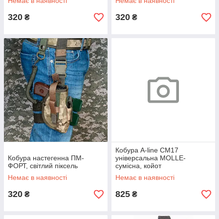
Немає в наявності
Немає в наявності
320
320
₴
₴
Кобура A-line СМ17
Кобура настегенна ПМ-
універсальна MOLLE-
ФОРТ, світлий піксель
сумісна, койот
Немає в наявності
Немає в наявності
320
825
₴
₴