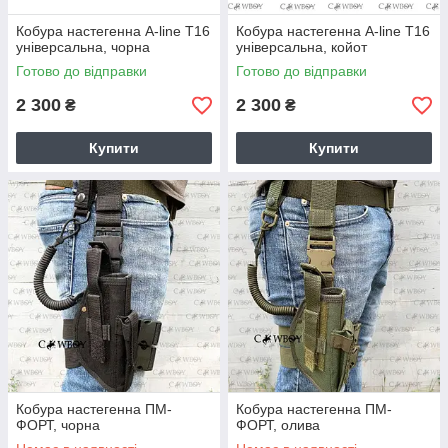
Кобура настегенна A-line T16
Кобура настегенна A-line T16
універсальна, чорна
універсальна, койот
Готово до відправки
Готово до відправки
2 300
2 300
₴
₴
Купити
Купити
Кобура настегенна ПМ-
Кобура настегенна ПМ-
ФОРТ, чорна
ФОРТ, олива