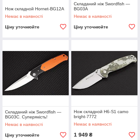
Складаний ніж Swordfish —
Нож складной Hornet-BG12A
BG03A
Немає в наявності
Немає в наявності
Ціну уточнюйте
Ціну уточнюйте
Нож складной H6-S1 camo
Складаний ніж Swordfish —
bright-7772
BG03C. Суперякість!
Немає в наявності
Немає в наявності
1 949
₴
Ціну уточнюйте