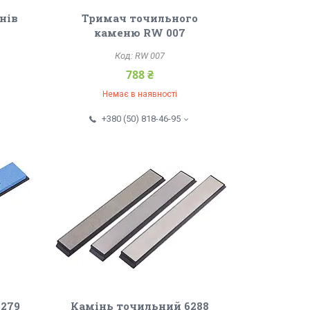
нів
Тримач точильного
каменю RW 007
RW 007
788 ₴
Немає в наявності
+380 (50) 818-46-95
6279
Камінь точильний 6288