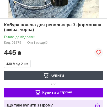
Кобура поясна для револьвера 3 формована
(шкіра, чорна)
Готово до відправки
Код: 01879
Опт і роздріб
445
₴
430 ₴
від 2 шт.
Купити
або
Купити з
Що таке купити з Пром?