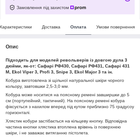
Замовлення під захистом
Характеристики
Доставка
Оплата
Умови повернення
Опис
Підходить для моделей револьверів із довгою дула 3
дюйми, як-от: Сафарі РФ430, Сафарі РФ431, Сафарі 431
М, Ekol Viper 3, Profi 3, Snipe 3, Ekol Major 3 та ін.
Кобура виготовлена зі щільної натуральної шкіри чорного
кольору, завтовшки
2,5-3,0 мм
.
Кобура може носитися на поясному ремені завширшки до
5
см (портупейний, тактичний)
. На поясному ремені кобура
фіксується з нахилом вперед під кутом приблизно
75 градусо
у
горизонталі.
Хлястик кобури застібається на кільцеву кнопку. Відповідна
частина кнопки хлястика втоплена врівень із поверхнею
шкіри, і не заважає витяганню пістолета.