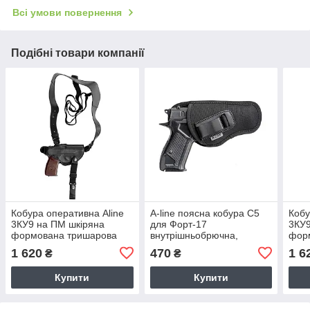
Всі умови повернення
Подібні товари компанії
Кобура оперативна Aline
A-line поясна кобура С5
Кобу
3КУ9 на ПМ шкіряна
для Форт-17
3КУ9
формована тришарова
внутрішньобрючна,
фор
синтетична
1 620
470
1 6
₴
₴
Купити
Купити