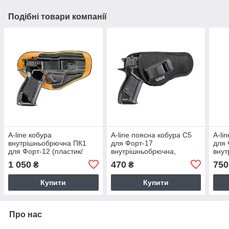
Подібні товари компанії
A-line кобура
A-line поясна кобура С5
A-li
внутрішньобрючна ПК1
для Форт-17
для 
для Форт-12 (пластик/
внутрішньобрючна,
внут
шкіра)
синтетична
шкір
1 050
470
750
₴
₴
Купити
Купити
Про нас