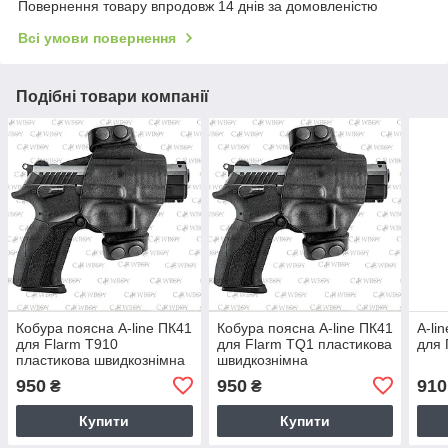
Повернення товару впродовж 14 днів за домовленістю
Всі умови повернення
Подібні товари компанії
Кобура поясна A-line ПК41
Кобура поясна A-line ПК41
A-li
для Flarm T910
для Flarm TQ1 пластикова
для 
пластикова швидкознімна
швидкознімна
950
950
910
₴
₴
Купити
Купити