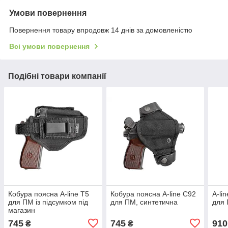
Умови повернення
Повернення товару впродовж 14 днів за домовленістю
Всі умови повернення
Подібні товари компанії
Кобура поясна A-line Т5
Кобура поясна A-line С92
A-li
для ПМ із підсумком під
для ПМ, синтетична
для 
магазин
745
745
910
₴
₴