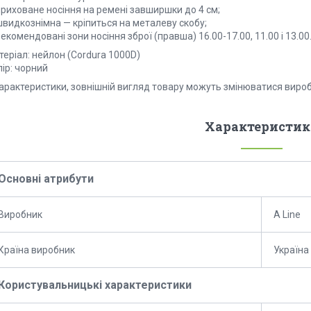
приховане носіння на ремені завширшки до 4 см;
швидкознімна — кріпиться на металеву скобу;
екомендовані зони носіння зброї (правша) 16.00-17.00, 11.00 і 13.00
еріал: нейлон (Cordura 1000D)
ір: чорний
Характеристики, зовнішній вигляд товару можуть змінюватися виро
Характеристик
Основні атрибути
Виробник
A Line
Країна виробник
Україна
Користувальницькі характеристики