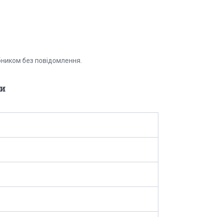
.
бником без повідомлення.
и