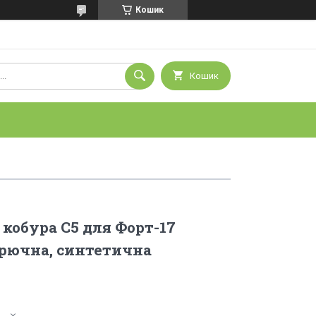
Кошик
Кошик
 кобура С5 для Форт-17
рючна, синтетична