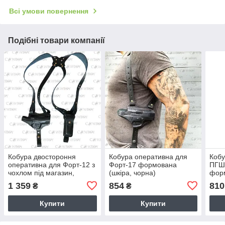
Всі умови повернення
Подібні товари компанії
Кобура двостороння
Кобура оперативна для
Кобу
оперативна для Форт-12 з
Форт-17 формована
ПГШ-
чохлом під магазин,
(шкіра, чорна)
фор
шкіряна чорна
1 359
854
810
₴
₴
Купити
Купити