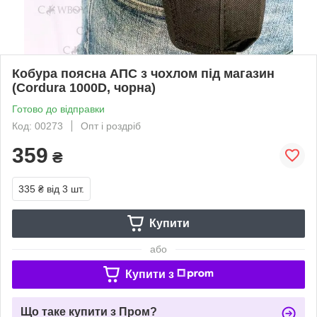
Кобура поясна АПС з чохлом під магазин
(Cordura 1000D, чорна)
Готово до відправки
Код: 00273
Опт і роздріб
359
₴
335 ₴
від 3 шт.
Купити
або
Купити з
Що таке купити з Пром?