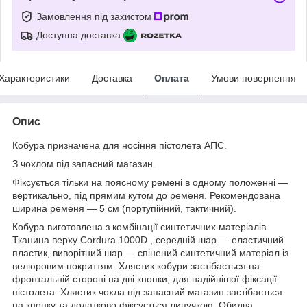
Замовлення під захистом
Доступна доставка
Характеристики
Доставка
Оплата
Умови повернення
Опис
Кобура призначена для носіння пістолета АПС.
З чохлом під запасний магазин.
Фіксується тільки на поясному ремені в одному положенні —
вертикально, під прямим кутом до ременя. Рекомендована
ширина ременя — 5 см (портупійний, тактичний).
Кобура виготовлена з комбінації синтетичних матеріалів.
Тканина верху Cordura 1000D , середній шар — еластичний
пластик, виворітний шар — спінений синтетичний матеріал із
велюровим покриттям. Хлястик кобури застібається на
фронтальній стороні на дві кнопки, для надійнішої фіксації
пістолета. Хлястик чохла під запасний магазин застібається
на кнопку та додатково фіксується липучкою. Обидва