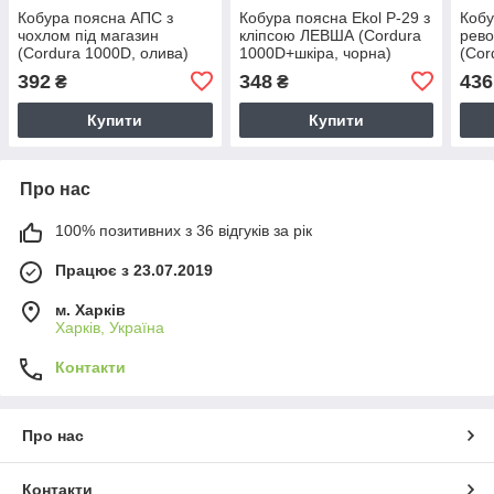
Кобура поясна АПС з
Кобура поясна Ekol P-29 з
Кобу
чохлом під магазин
кліпсою ЛЕВША (Cordura
рево
(Cordura 1000D, олива)
1000D+шкіра, чорна)
(Cor
чорн
392
348
436
₴
₴
Купити
Купити
Про нас
100% позитивних з 36 відгуків за рік
Працює з 23.07.2019
м. Харків
Харків, Україна
Контакти
Про нас
Контакти