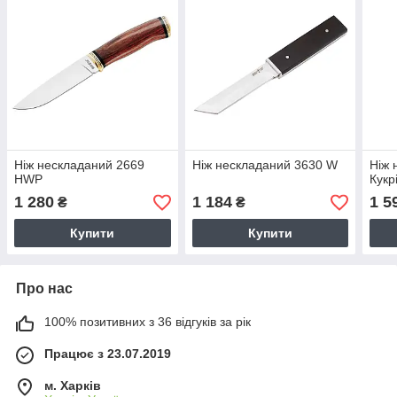
Ніж нескладаний 2669
Ніж нескладаний 3630 W
Ніж 
HWP
Кукр
1 280
1 184
1 5
₴
₴
Купити
Купити
Про нас
100% позитивних з 36 відгуків за рік
Працює з 23.07.2019
м. Харків