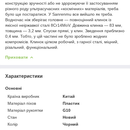
конструкцію зручності або не здорожуючи її застосуванням
різного роду ультрасучасних «космічних» матеріалів, треба
було ще постаратися. У Sanrenmu все вийшло як треба.
Водночас ніж зберігає головне — повноцінний клинок із
якісної неіржавкої сталі 8Cr14MoV. Довжина клинка — 83 мм,
товщина — 3,2 мм. Спуски прямі, у клин. Зведення приблизно
0,4 мм. Тобто, у цій частині не було зроблено жодних
компромісів. Клинок цілком робочий, з гарної сталі, міцний,
різальний, функціональний.
Приховати
Характеристики
Основні
Країна виробник
Китай
Матеріал піхов
Пластик
Матеріал рукоятки
G10
Стан
Новий
Колір
Чорний