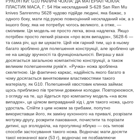
РУКОЯТКИ: G10 НАЛИЧІ ЧОХЛА: ДА МАТЕРІАЛ ЧОХЛА:
ПЛАСТИК МАСА, Г: 54 Ніж нескладаний S-628 San Ren Mu
knives Sanrenmu S628 чудово підійде людині, яка бажає, з
одного боку, мати під рукою повноцінний нескладаний ніж, а з
іншого боку, яка не потребує чогось великого, а отже, —
сміливим. Ця модель не просто легка, вона надлегка. Якщо
потрібен просто легкий різачок «про всяк випадок», S628-6 —
та сама річ, що ви шукаєте. Цей ніж гарний тим, що в ньому
багато зроблено для полегшення конструкції, але зроблено це
не на шкоду зручності та функціональності. Виграш у вазі
досягається загальною компактністю конструкції, а також
великим полегшенням руків'я. «Ручка» ножа зроблена
скелетною. Це фактично каркас, надійність якого багато в
чому досягається винятковими властивостями такого
матеріалу, як G10. Полегшений хвостовик клинка займає
щось приблизно пів третини довжини колодки. Повторюємося,
з огляду на те, що йдеться про компактну модель «на всяк
випадок», це цілком виправданий хід і, для такого ножа, цього
удосталь. Спійти з цим ножем за грибами, попутно
використавши його, як заміну кухонного на привалі, розрізати
мотузку-другу, розкрити паковання, почистити та порізати
дитині, що зголодніла, на прогулянці яблуко — ось типові
способи застосування такого ножа. Водночас мати досягти
такої незначної ваги (53 г), водночас не позбавляючи