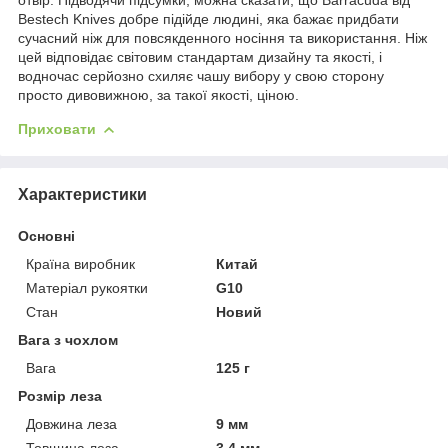
Bestech Knives добре підійде людині, яка бажає придбати
сучасний ніж для повсякденного носіння та використання. Ніж
цей відповідає світовим стандартам дизайну та якості, і
водночас серйозно схиляє чашу вибору у свою сторону
просто дивовижною, за такої якості, ціною.
Приховати
Характеристики
Основні
Країна виробник
Китай
Матеріал рукоятки
G10
Стан
Новий
Вага з чохлом
Вага
125 г
Розмір леза
Довжина леза
9 мм
Товщина леза
3.4 мм