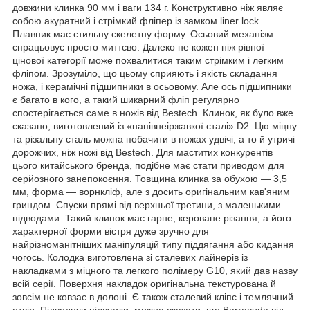
довжини клинка 90 мм і ваги 134 г. Конструктивно ніж являє
собою акуратний і стрімкий фліпер із замком liner lock.
Плавник має стильну скелетну форму. Осьовий механізм
спрацьовує просто миттєво. Далеко не кожен ніж рівної
цінової категорії може похвалитися таким стрімким і легким
фліпом. Зрозуміло, що цьому сприяють і якість складання
ножа, і керамічні підшипники в осьовому. Але ось підшипники
є багато в кого, а такий шикарний фліп регулярно
спостерігається саме в ножів від Bestech. Клинок, як було вже
сказано, виготовлений із «напівнеіржавкої сталі» D2. Цю міцну
та різальну сталь можна побачити в ножах удвічі, а то й утричі
дорожчих, ніж ножі від Bestech. Для маститих конкурентів
цього китайського бренда, подібне має стати приводом для
серйозного занепокоєння. Товщина клинка за обухою — 3,5
мм, форма — ворнкліф, але з досить оригінальним кав'яним
гриндом. Спуски прямі від верхньої третини, з маленькими
підводами. Такий клинок має гарне, кероване різання, а його
характерної форми вістря дуже зручно для
найрізноманітніших маніпуляцій типу піддягання або кидання
чогось. Колодка виготовлена зі сталевих лайнерів із
накладками з міцного та легкого полімеру G10, який дав назву
всій серії. Поверхня накладок оригінальна текстурована й
зовсім не ковзає в долоні. Є також сталевий кліпс і темлячний
отвір. Підводячи підсумки, можна сказати, що Barracuda від