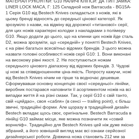
МАТЕРІАЛ РУКОЯТКИ: G10 НАЛИЧІ КЛІПСИ: ДА ТИП ЗАМКА:
LINER LOCK МАСА, Г: 125 Складной нож Barracuda - BG15A-
1 Серія G10 від Bestech Knives складається з ножів, які в
цьому бренді відносять до середньої цінової категорії. Як
зрозуміло з назви, на відміну від дорожчої «титанової» серії,
для цих ножів характерні колодки з накладками з полімеру
G10. Якщо додати до цього, що на клинки цих ножів йде сталь
D2, можна зрозуміти, що «середній» у понятті Bestech Knives,
є на рівні багатьох всесвітньо відомих брендів. З цього можна
назвати головні особливості ножів серії G10: 1. Вони виконані
на високому рівні якості. 2. Не поступаються ножам
середнього цінового діапазону від відомих брендів. 3. Чудові
ці ножі за співвідношенням ціна-якість. Попросту кажучи, ножі
від Bestech Knives нічим не гірше та водночас дешевше.
Сформувавши основну концепцію своєї «середньої» лінійки,
виробник постарався наповнити її асортиментом ножів на всі
випадки життя й на різні смаки. Так, у серії G10 є свій танто,
свій «цяйдао», своя «сабля» (в сенсі — trailing point), є більш
звичні, традиційні форми. Але щоразу в традиційний дизайн
Bestech вкладає щось своє, оригінальне. Bestech Barracuda в
лінійці G10 займає місце, яке можна позначити як «совий
ворнкліф». Традиційно для Bestech Knives цей ніж дуже якісно
зібраний, а його зовнішній вигляд має всі ознаки серйозної
дизайнерської роботи. Довжина ножа становить 212 мм за