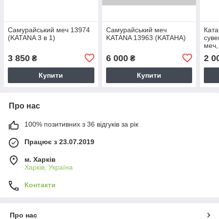
Самурайський меч 13974
Самурайський меч
Ката
(KATANA 3 в 1)
KATANA 13963 (KATAНA)
суве
меч,
3 850
6 000
2 0
₴
₴
Купити
Купити
Про нас
100% позитивних з 36 відгуків за рік
Працює з 23.07.2019
м. Харків
Харків, Україна
Контакти
Про нас