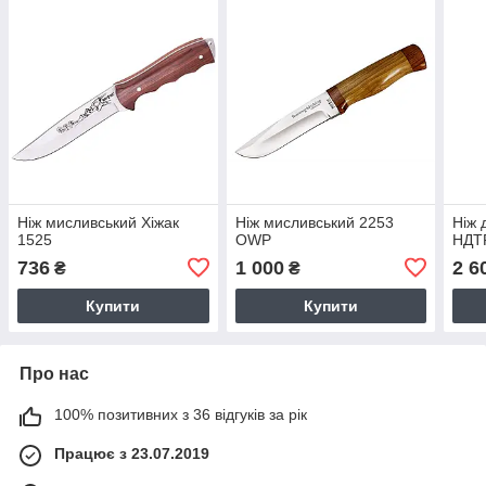
Ніж мисливський Хіжак
Ніж мисливський 2253
Ніж 
1525
OWP
НДТ
736
1 000
2 6
₴
₴
Купити
Купити
Про нас
100% позитивних з 36 відгуків за рік
Працює з 23.07.2019