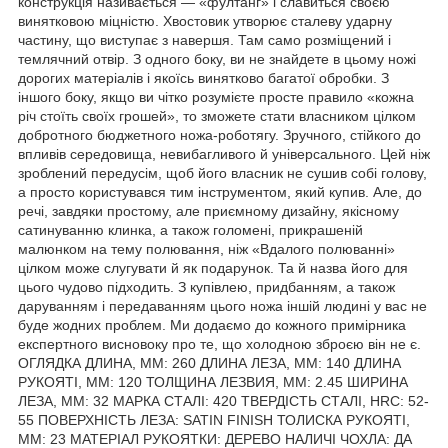
конструкція називається — «фултанг» і славиться своєю
винятковою міцністю. Хвостовик утворює сталеву ударну
частину, що виступає з навершя. Там само розміщений і
темлячний отвір. З одного боку, ви не знайдете в цьому ножі
дорогих матеріалів і якоїсь винятково багатої обробки. З
іншого боку, якщо ви чітко розумієте просте правило «кожна
річ стоїть своїх грошей», то зможете стати власником цілком
добротного бюджетного ножа-роботягу. Зручного, стійкого до
впливів середовища, невибагливого й універсального. Цей ніж
зроблений передусім, щоб його власник не сушив собі голову,
а просто користувався тим інструментом, який купив. Але, до
речі, завдяки простому, але приємному дизайну, якісному
сатинуванню клинка, а також голомені, прикрашеній
малюнком на тему полювання, ніж «Вдалого полюванні»
цілком може слугувати й як подарунок. Та й назва його для
цього чудово підходить. З купівлею, придбанням, а також
даруванням і передаванням цього ножа іншій людині у вас не
буде жодних проблем. Ми додаємо до кожного примірника
експертного висновоку про те, що холодною зброєю він не є.
ОГЛЯДКА ДЛИНА, ММ: 260 ДЛИНА ЛЕЗА, ММ: 140 ДЛИНА
РУКОЯТІ, ММ: 120 ТОЛЩИНА ЛЕЗВИЯ, ММ: 2.45 ШИРИНА
ЛЕЗА, ММ: 32 МАРКА СТАЛІ: 420 ТВЕРДІСТЬ СТАЛІ, HRC: 52-
55 ПОВЕРХНІСТЬ ЛЕЗА: SATIN FINISH ТОЛИСКА РУКОЯТІ,
ММ: 23 МАТЕРІАЛ РУКОЯТКИ: ДЕРЕВО НАЛИЧІ ЧОХЛА: ДА