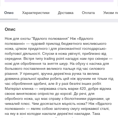
Опис
Характеристики
Доставка
Оплата
Умови п
Опис
Нож для охоты "Вдалого полювання" Ніж «Вдалого
полюванні» — чудовий приклад бюджетного мисливського
ножа, цілком придатного і для різноманітної господарсько-
побутової діяльності. Спуски в ножа увігнуті, приблизно від
середини. Вістря типу trailing point нагадує нам про скінери —
ножі для оброблення та зняття шкур. На обуху є насічка для
больового поставлення великого пальця під час силового
різання. У принципі, зручна дерев'яна ручка та велика
довжина різальної крайки робить цей ніж зручним не тільки під
час оброблення здобичі, але й у разі безлічі інших робіт.
Матеріал клинка — неіржавка сталь марки 420, добре відома
своєю винятковою опірністю до корозії. До речі, для
обробного ножа, що має справу з біологічними рідинами, це
чималий плюс. Чим досягається міцність ножа? Ніж «Вдалого
полюванні» — являє собою заточену смугу неіржавкої сталі,
на яку в зоні колодки наклали дерев'яні накладки. Така