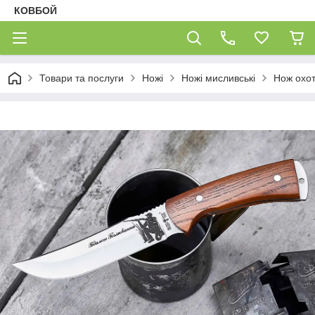
КОВБОЙ
Товари та послуги
Ножі
Ножі мисливські
Нож охо