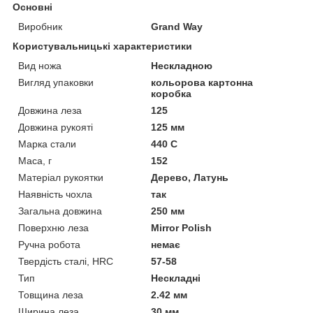
Основні
Виробник
Grand Way
Користувальницькі характеристики
Вид ножа
Нескладною
Вигляд упаковки
кольорова картонна
коробка
Довжина леза
125
Довжина рукояті
125 мм
Марка стали
440 C
Маса, г
152
Матеріал рукоятки
Дерево, Латунь
Наявність чохла
так
Загальна довжина
250 мм
Поверхню леза
Mirror Polish
Ручна робота
немає
Твердість сталі, HRC
57-58
Тип
Нескладні
Товщина леза
2.42 мм
Ширина леза
30 мм