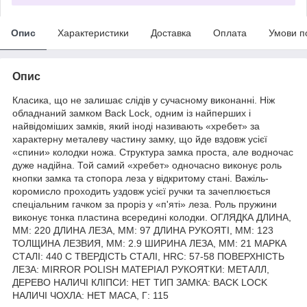
Опис
Характеристики
Доставка
Оплата
Умови п
Опис
Класика, що не залишає слідів у сучасному виконанні. Ніж
обладнаний замком Back Lock, одним із найперших і
найвідоміших замків, який іноді називають «хребет» за
характерну металеву частину замку, що йде вздовж усієї
«спини» колодки ножа. Структура замка проста, але водночас
дуже надійна. Той самий «хребет» одночасно виконує роль
кнопки замка та стопора леза у відкритому стані. Важіль-
коромисло проходить уздовж усієї ручки та зачеплюється
спеціальним гачком за проріз у «п'яті» леза. Роль пружини
виконує тонка пластина всередині колодки. ОГЛЯДКА ДЛИНА,
ММ: 220 ДЛИНА ЛЕЗА, ММ: 97 ДЛИНА РУКОЯТІ, ММ: 123
ТОЛЩИНА ЛЕЗВИЯ, ММ: 2.9 ШИРИНА ЛЕЗА, ММ: 21 МАРКА
СТАЛІ: 440 C ТВЕРДІСТЬ СТАЛІ, HRC: 57-58 ПОВЕРХНІСТЬ
ЛЕЗА: MIRROR POLISH МАТЕРІАЛ РУКОЯТКИ: МЕТАЛЛ,
ДЕРЕВО НАЛИЧІ КЛІПСИ: НЕТ ТИП ЗАМКА: BACK LOCK
НАЛИЧІ ЧОХЛА: НЕТ МАСА, Г: 115