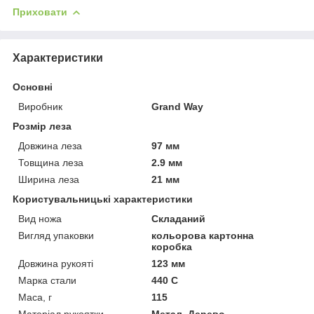
Приховати
Характеристики
Основні
Виробник
Grand Way
Розмір леза
Довжина леза
97 мм
Товщина леза
2.9 мм
Ширина леза
21 мм
Користувальницькі характеристики
Вид ножа
Складаний
Вигляд упаковки
кольорова картонна
коробка
Довжина рукояті
123 мм
Марка стали
440 C
Маса, г
115
Матеріал рукоятки
Метал, Дерево