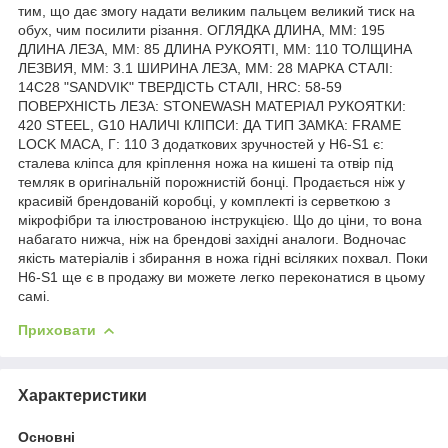
тим, що дає змогу надати великим пальцем великий тиск на
обух, чим посилити різання. ОГЛЯДКА ДЛИНА, ММ: 195
ДЛИНА ЛЕЗА, ММ: 85 ДЛИНА РУКОЯТІ, ММ: 110 ТОЛЩИНА
ЛЕЗВИЯ, ММ: 3.1 ШИРИНА ЛЕЗА, ММ: 28 МАРКА СТАЛІ:
14С28 "SANDVIK" ТВЕРДІСТЬ СТАЛІ, HRC: 58-59
ПОВЕРХНІСТЬ ЛЕЗА: STONEWASH МАТЕРІАЛ РУКОЯТКИ:
420 STEEL, G10 НАЛИЧІ КЛІПСИ: ДА ТИП ЗАМКА: FRAME
LOCK МАСА, Г: 110 З додаткових зручностей у H6-S1 є:
сталева кліпса для кріплення ножа на кишені та отвір під
темляк в оригінальній порожнистій бонці. Продається ніж у
красивій брендованій коробці, у комплекті із серветкою з
мікрофібри та ілюстрованою інструкцією. Що до ціни, то вона
набагато нижча, ніж на брендові західні аналоги. Водночас
якість матеріалів і збирання в ножа гідні всіляких похвал. Поки
H6-S1 ще є в продажу ви можете легко переконатися в цьому
самі.
Приховати
Характеристики
Основні