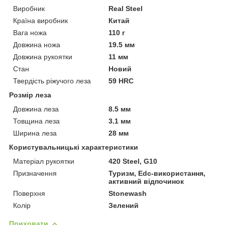
Виробник
Real Steel
Країна виробник
Китай
Вага ножа
110 г
Довжина ножа
19.5 мм
Довжина рукоятки
11 мм
Стан
Новий
Твердість ріжучого леза
59 HRC
Розмір леза
Довжина леза
8.5 мм
Товщина леза
3.1 мм
Ширина леза
28 мм
Користувальницькі характеристики
Матеріал рукоятки
420 Steel, G10
Призначення
Туризм, Edc-використання,
активний відпочинок
Поверхня
Stonewash
Колір
Зелений
Приховати