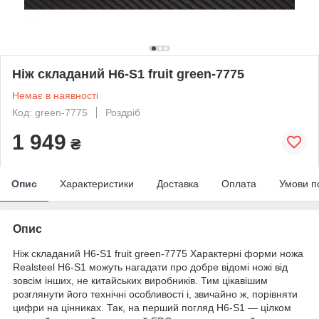
Ніж складаний H6-S1 fruit green-7775
Немає в наявності
Код: green-7775
Роздріб
1 949
₴
Опис
Характеристики
Доставка
Оплата
Умови п
Опис
Ніж складаний H6-S1 fruit green-7775 Характерні форми ножа
Realsteel H6-S1 можуть нагадати про добре відомі ножі від
зовсім інших, не китайських виробників. Тим цікавішим
розглянути його технічні особливості і, звичайно ж, порівняти
цифри на цінниках. Так, на перший погляд H6-S1 — цілком