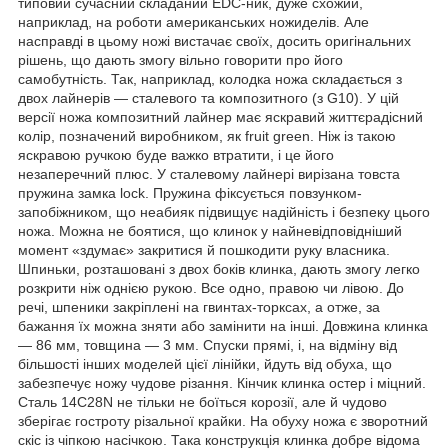
типовий сучасний складаний EDC-ник, дуже схожий,
наприклад, на роботи американських ножиделів. Але
насправді в цьому ножі вистачає своїх, досить оригінальних
рішень, що дають змогу вільно говорити про його
самобутність. Так, наприклад, колодка ножа складається з
двох лайнерів — сталевого та композитного (з G10). У цій
версії ножа композитний лайнер має яскравий життєрадісний
колір, позначений виробником, як fruit green. Ніж із такою
яскравою ручкою буде важко втратити, і це його
незаперечний плюс. У сталевому лайнері вирізана товста
пружина замка lock. Пружина фіксується повзунком-
запобіжником, що неабияк підвищує надійність і безпеку цього
ножа. Можна не боятися, що клинок у найневідповідніший
момент «здумає» закритися й пошкодити руку власника.
Шпиньки, розташовані з двох боків клинка, дають змогу легко
розкрити ніж однією рукою. Все одно, правою чи лівою. До
речі, шпеники закріплені на гвинтах-торксах, а отже, за
бажання їх можна зняти або замінити на інші. Довжина клинка
— 86 мм, товщина — 3 мм. Спуски прямі, і, на відміну від
більшості інших моделей цієї лінійки, йдуть від обуха, що
забезпечує ножу чудове різання. Кінчик клинка остер і міцний.
Сталь 14C28N не тільки не боїться корозії, але й чудово
зберігає гостроту різальної крайки. На обуху ножа є зворотний
скіс із чіпкою насічкою. Така конструкція клинка добре відома