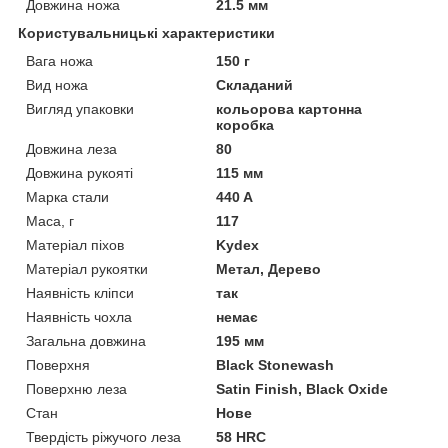
Довжина ножа
21.5 мм
Користувальницькі характеристики
Вага ножа
150 г
Вид ножа
Складаний
Вигляд упаковки
кольорова картонна
коробка
Довжина леза
80
Довжина рукояті
115 мм
Марка стали
440 A
Маса, г
117
Матеріал піхов
Kydex
Матеріал рукоятки
Метал, Дерево
Наявність кліпси
так
Наявність чохла
немає
Загальна довжина
195 мм
Поверхня
Black Stonewash
Поверхню леза
Satin Finish, Black Oxide
Стан
Нове
Твердість ріжучого леза
58 HRC