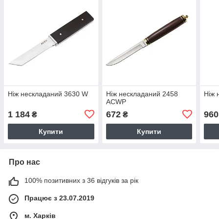
Ніж нескладаний 3630 W
Ніж нескладаний 2458
Ніж 
ACWP
1 184
672
960
₴
₴
Купити
Купити
Про нас
100% позитивних з 36 відгуків за рік
Працює з 23.07.2019
м. Харків