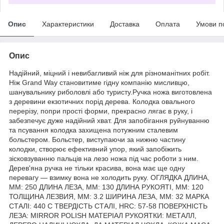
Опис
Характеристики
Доставка
Оплата
Умови п
Опис
Надійний, міцний і невибагливий ніж для різноманітних робіт.
Ніж Grand Way становитиме гідну компанію мисливцю,
шанувальнику риболовлі або туристу.Ручка ножа виготовлена
з деревини екзотичних порід дерева. Колодка овального
перерізу, попри прості форми, прекрасно лягає в руку, і
забезпечує дуже надійний хват. Для запобігання руйнуванню
та псування колодка захищена потужним сталевим
больстером. Больстер, виступаючи за нижню частину
колодки, створює ефективний упор, який запобіжить
зісковзуванню пальців на лезо ножа під час роботи з ним.
Дерев'яна ручка не тільки красива, вона має ще одну
перевагу — взимку вона не холодить руку. ОГЛЯДКА ДЛИНА,
ММ: 250 ДЛИНА ЛЕЗА, ММ: 130 ДЛИНА РУКОЯТІ, ММ: 120
ТОЛЩИНА ЛЕЗВИЯ, ММ: 3.2 ШИРИНА ЛЕЗА, ММ: 32 МАРКА
СТАЛІ: 440 C ТВЕРДІСТЬ СТАЛІ, HRC: 57-58 ПОВЕРХНІСТЬ
ЛЕЗА: MIRROR POLISH МАТЕРІАЛ РУКОЯТКИ: МЕТАЛЛ,