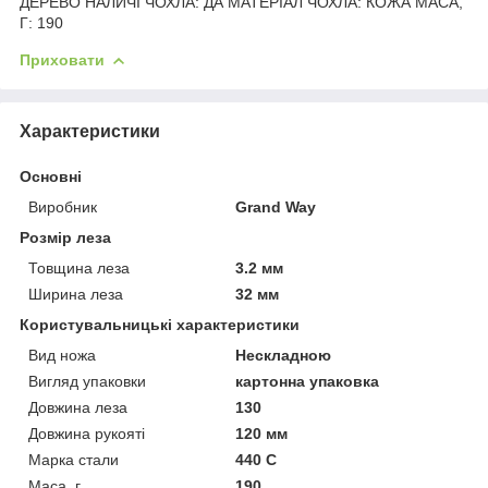
ДЕРЕВО НАЛИЧІ ЧОХЛА: ДА МАТЕРІАЛ ЧОХЛА: КОЖА МАСА,
Г: 190
Приховати
Характеристики
Основні
Виробник
Grand Way
Розмір леза
Товщина леза
3.2 мм
Ширина леза
32 мм
Користувальницькі характеристики
Вид ножа
Нескладною
Вигляд упаковки
картонна упаковка
Довжина леза
130
Довжина рукояті
120 мм
Марка стали
440 C
Маса, г
190