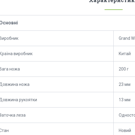
Характеристик
Основні
Виробник
Grand W
Країна виробник
Китай
Вага ножа
200 г
Довжина ножа
23 мм
Довжина рукоятки
13 мм
Заточка леза
Одност
Стан
Новий