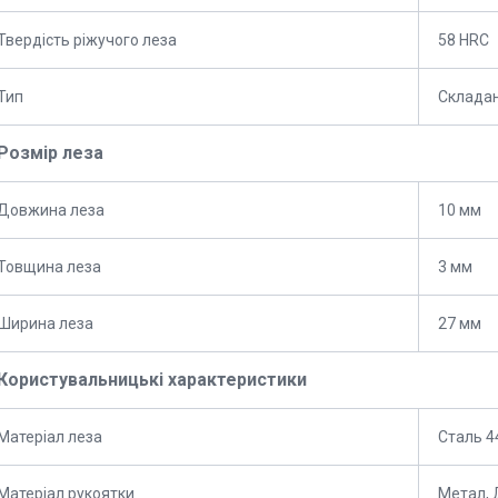
Твердість ріжучого леза
58 HRC
Тип
Склада
Розмір леза
Довжина леза
10 мм
Товщина леза
3 мм
Ширина леза
27 мм
Користувальницькі характеристики
Матеріал леза
Сталь 4
Матеріал рукоятки
Метал,