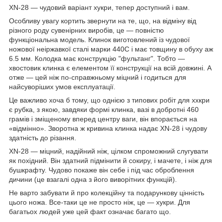
XN-28 — чудовий варіант хукри, тепер доступний і вам.
Особливу увагу кортить звернути на те, що, на відміну від
різного роду сувенірних виробів, це — повністю
функціональна модель. Клинок виготовлений із чудової
ножової неіржавкої сталі марки 440С і має товщину в обуху аж
6.5 мм. Колодка має конструкцію "фультанг". Тобто —
хвостовик клинка є елементом її конструкції на всій довжині. А
отже — цей ніж по-справжньому міцний і годиться для
найсуворіших умов експлуатації.
Це важливо хоча б тому, що однією з типових робіт для ххкри
є рубка, з якою, завдяки формі клинка, вазі в добротні 460
грамів і зміщеному вперед центру ваги, він впорається на
«відмінно». Зворотна ж кривина клинка надає XN-28 і чудову
здатність до різання.
XN-28 — міцний, надійний ніж, цілком спроможний слугувати
як похідний. Він здатний підмінити й сокиру, і мачете, і ніж для
бушкрафту. Чудово покаже він себе і під час оброблення
дичини (це взагалі одна з його виворітних функцій).
Не варто забувати й про колекційну та подарункову цінність
цього ножа. Все-таки це не просто ніж, це — хукри. Для
багатьох людей уже цей факт означає багато що.