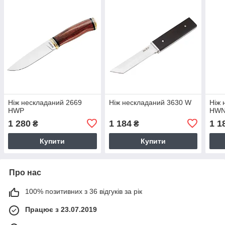
Ніж нескладаний 2669
Ніж нескладаний 3630 W
Ніж 
HWP
HW
1 280
1 184
1 1
₴
₴
Купити
Купити
Про нас
100% позитивних з 36 відгуків за рік
Працює з 23.07.2019