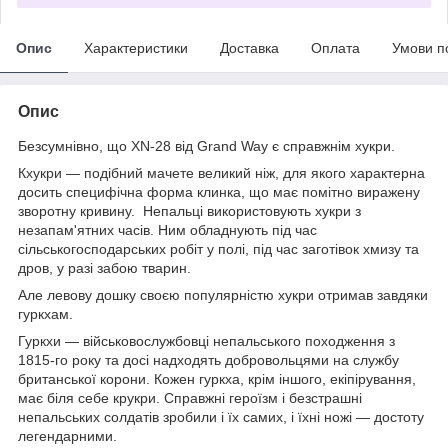
Опис
Характеристики
Доставка
Оплата
Умови п
Опис
Безсумнівно, що XN-28 від Grand Way є справжнім хукри.
Кхукри — подібний мачете великий ніж, для якого характерна
досить специфічна форма клинка, що має помітно виражену
зворотну кривину. Непальці використовують хукри з
незапам'ятних часів. Ним обладнують під час
сільськогосподарських робіт у полі, під час заготівок хмизу та
дров, у разі забою тварин.
Але левову дошку своєю популярністю хукри отримав завдяки
гуркхам.
Гуркхи — військовослужбовці непальського походження з
1815-го року та досі надходять добровольцями на службу
британської корони. Кожен гуркха, крім іншого, екіпірування,
має біля себе крукри. Справжні героїзм і безстрашні
непальських солдатів зробили і їх самих, і їхні ножі — достоту
легендарними.