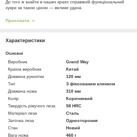
До того ж знайти в наших краях справжній функціональний
хукри за такою ціною — велике удача.
Приховати
Характеристики
Основні
Виробник
Grand Way
Країна виробник
Китай
Довжина рукоятки
120 мм
Тип
З фіксованим клинком
Довжина ножа
310 мм
Колір
Коричневий
Твердість ріжучого леза
58 HRC
Матеріал леза
Сталь
Заточка леза
Одностороння
Стан
Новий
Вага ножа
460 г