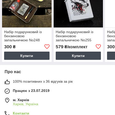
Набір подарунковий із
Набір подарунковий із
Набі
бензиновою
бензиновою
бен
запальничкою No248
запальничкою No255
зап
300
579
300
₴
₴/комплект
Купити
Купити
Про нас
100% позитивних з 36 відгуків за рік
Працює з 23.07.2019
м. Харків
Харків, Україна
Контакти