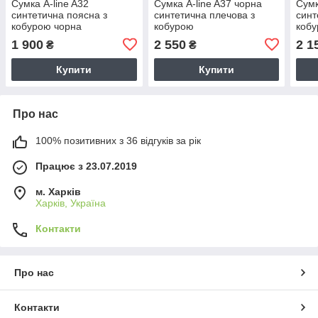
Сумка A-line A32
Сумка A-line A37 чорна
Сумк
синтетична поясна з
синтетична плечова з
синт
кобурою чорна
кобурою
кобу
1 900
2 550
2 1
₴
₴
Купити
Купити
Про нас
100% позитивних з 36 відгуків за рік
Працює з 23.07.2019
м. Харків
Харків, Україна
Контакти
Про нас
Контакти