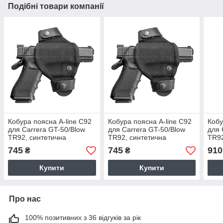
Подібні товари компанії
Кобура поясна A-line С92
Кобура поясна A-line С92
Кобу
для Carrera GT-50/Blow
для Carrera GT-50/Blow
для 
TR92, синтетична
TR92, синтетична
TR92
745
745
910
₴
₴
Купити
Купити
Про нас
100% позитивних з 36 відгуків за рік