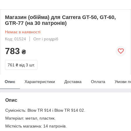
Магазин (обійма) для Carrera GT-50, GT-60,
GTR-77 (на 30 патронів)
Немає в наявності
Код: 01524
Опт і роздріб
783
₴
761 ₴
від 3 шт.
Опис
Характеристики
Доставка
Оплата
Умови п
Опис
Сумісність: Blow TR 914 і Blow TR 914 02.
Матеріал: метал, пластик.
Місткість магазина: 14 патронів.