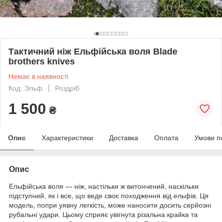
Тактичний ніж Ельфійська воля Blade
brothers knives
Немає в наявності
Код: Эльф
Роздріб
1 500
₴
Опис
Характеристики
Доставка
Оплата
Умови п
Опис
Ельфійська воля — ніж, настільки ж витончений, наскільки
підступний, як і все, що веде своє походження від ельфів. Ця
модель, попри уявну легкість, може наносити досить серйозні
рубальні удари. Цьому сприяє увігнута різальна крайка та