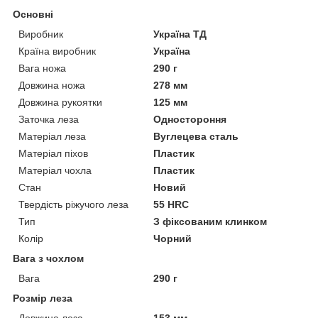
Основні
Виробник
Україна ТД
Країна виробник
Україна
Вага ножа
290 г
Довжина ножа
278 мм
Довжина рукоятки
125 мм
Заточка леза
Одностороння
Матеріал леза
Вуглецева сталь
Матеріал піхов
Пластик
Матеріал чохла
Пластик
Стан
Новий
Твердість ріжучого леза
55 HRC
Тип
З фіксованим клинком
Колір
Чорний
Вага з чохлом
Вага
290 г
Розмір леза
Довжина леза
153 мм