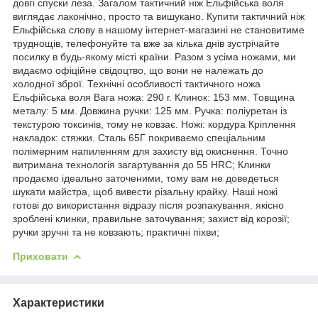
довгі спуски леза. Загалом тактичний ніж Ельфійська воля
виглядає лаконічно, просто та вишукано. Купити тактичний ніж
Ельфійська слову в нашому інтернет-магазині не становитиме
труднощів, телефонуйте та вже за кілька днів зустрічайте
посилку в будь-якому місті країни. Разом з усіма ножами, ми
видаємо офіційне свідоцтво, що вони не належать до
холодної зброї. Технічні особливості тактичного ножа
Ельфійська воля Вага ножа: 290 г. Клинок: 153 мм. Товщина
металу: 5 мм. Довжина ручки: 125 мм. Ручка: поліуретан із
текстурою токсинів, тому не ковзає. Ножі: кордура Кріплення
накладок: стяжки. Сталь 65Г покриваємо спеціальним
полімерним напиленням для захисту від окиснення. Точно
витримана технологія загартування до 55 HRC; Клинки
продаємо ідеально заточеними, тому вам не доведеться
шукати майстра, щоб вивести різальну крайку. Наші ножі
готові до використання відразу після розпакування. якісно
зроблені клинки, правильне заточування; захист від корозії;
ручки зручні та не ковзають; практичні піхви;
Приховати
Характеристики