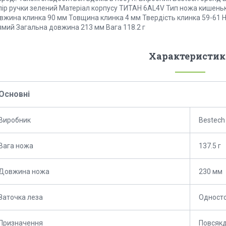
лір ручки зелений Матеріал корпусу ТИТАН 6AL4V Тип ножа кишень
вжина клинка 90 мм Товщина клинка 4 мм Твердість клинка 59-61
ямий Загальна довжина 213 мм Вага 118.2 г
Характеристик
Основні
Виробник
Bestech
Вага ножа
137.5 г
Довжина ножа
230 мм
Заточка леза
Одност
Призначення
Повсяк