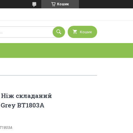
Кошик
Кошик
e Ніж складаний
Grey BT1803A
T1803A