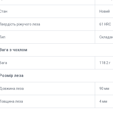
Стан
Новий
Твердість ріжучого леза
61 HRC
Тип
Склада
Вага з чохлом
Вага
118.2 г
Розмір леза
Довжина леза
90 мм
Товщина леза
4 мм