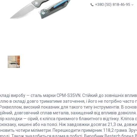
+380 (50) 818-46-95
кладі виробу — сталь марки CPM-S35VN. Стійкий до зовнішніх впливі
ллю в складі довго триматиме заточення, і його не потрібно часто
Роквеллом, високий показник для такого типу інструментів. В основ
ійний, довговічний сплав металів, захищений від впливів довкілля.
ір колодки — сірий, є кліпса приємного блакитного відтінку. Кліпса с
рюкзаку, кишені або на поясі. Ніж завдовжки досягає 21,3 см, дов
новить чотири міліметри. Перешкодити примірник 118,2 грама. Зруч
ироді. Також знадобиться вдома в побуті. Виробник Bestech бренд 