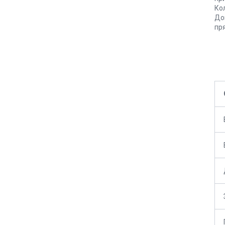
Ко
До
пр