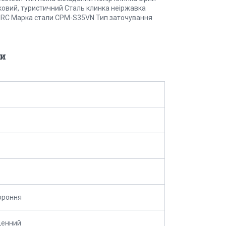
ковий, туристичний Сталь клинка неіржавка
 HRC Марка стали CPM-S35VN Тип заточування
и
ороння
денний