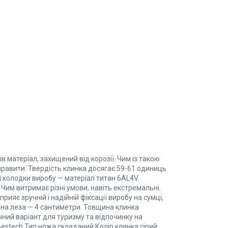
в матеріал, захищений від корозії. Чим із такою
 правити. Твердість клинка досягає 59-61 одиниць
і колодки виробу — матеріал титан 6AL4V.
 Чим витримає різні умови, навіть екстремальні.
прияє зручній і надійній фіксації виробу на сумці,
жина леза — 4 сантиметри. Товщина клинка
ний варіант для туризму та відпочинку на
Bestech Тип ножа складаний Колір клинка сірий