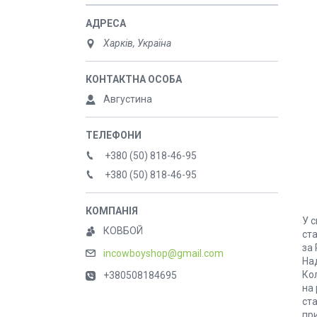
Харків, Україна
Августина
+380 (50) 818-46-95
+380 (50) 818-46-95
У с
КОВБОЙ
ста
за 
incowboyshop@gmail.com
Над
Кол
+380508184695
на 
ста
пр