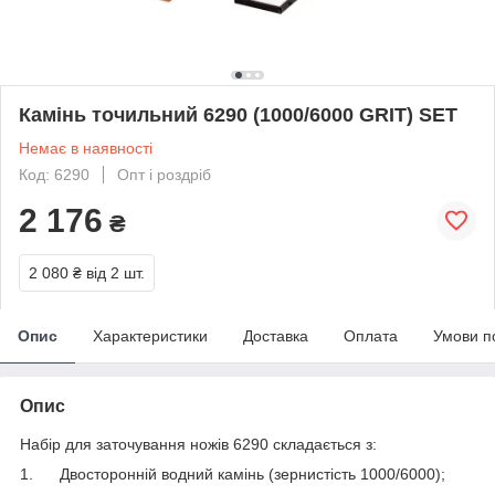
Камінь точильний 6290 (1000/6000 GRIT) SET
Немає в наявності
Код: 6290
Опт і роздріб
2 176
₴
2 080 ₴
від 2 шт.
Опис
Характеристики
Доставка
Оплата
Умови п
Опис
Набір для заточування ножів 6290 складається з:
1. Двосторонній водний камінь (зернистість 1000/6000);