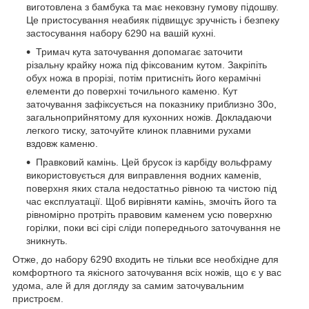
виготовлена з бамбука та має нековзну гумову підошву.
Це пристосування неабияк підвищує зручність і безпеку
застосування набору 6290 на вашій кухні.
Тримач кута заточування допомагає заточити
різальну крайку ножа під фіксованим кутом. Закріпіть
обух ножа в прорізі, потім притисніть його керамічні
елементи до поверхні точильного каменю. Кут
заточування зафіксується на показнику приблизно 30o,
загальноприйнятому для кухонних ножів. Докладаючи
легкого тиску, заточуйте клинок плавними рухами
вздовж каменю.
Правковий камінь. Цей брусок із карбіду вольфраму
використовується для виправлення водних каменів,
поверхня яких стала недостатньо рівною та чистою під
час експлуатації. Щоб вирівняти камінь, змочіть його та
рівномірно протріть правовим каменем усю поверхню
горілки, поки всі сірі сліди попереднього заточування не
зникнуть.
Отже, до набору 6290 входить не тільки все необхідне для
комфортного та якісного заточування всіх ножів, що є у вас
удома, але й для догляду за самим заточувальним
пристроєм.