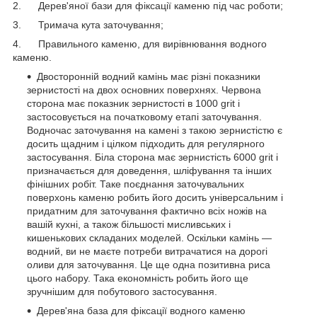
2. Дерев'яної бази для фіксації каменю під час роботи;
3. Тримача кута заточування;
4. Правильного каменю, для вирівнювання водного
каменю.
Двосторонній водний камінь має різні показники
зернистості на двох основних поверхнях. Червона
сторона має показник зернистості в 1000 grit і
застосовується на початковому етапі заточування.
Водночас заточування на камені з такою зернистістю є
досить щадним і цілком підходить для регулярного
застосування. Біла сторона має зернистість 6000 grit і
призначається для доведення, шліфування та інших
фінішних робіт. Таке поєднання заточувальних
поверхонь каменю робить його досить універсальним і
придатним для заточування фактично всіх ножів на
вашій кухні, а також більшості мисливських і
кишенькових складаних моделей. Оскільки камінь —
водний, ви не маєте потреби витрачатися на дорогі
оливи для заточування. Це ще одна позитивна риса
цього набору. Така економність робить його ще
зручнішим для побутового застосування.
Дерев'яна база для фіксації водного каменю