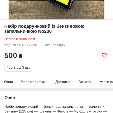
Набір подарунковий із бензиновою
запальничкою No230
Немає в наявності
Код: №XT-4935-230
Опт і роздріб
500
₴
480 ₴
від 3 шт.
Опис
Характеристики
Доставка
Оплата
Умови п
Опис
Набір подарунковий — Бензинова запальничка — Балончик
бензину (125 мл) — Кремінь — Фітиль — Мундштук-трубка —