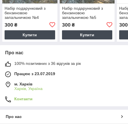
Набір подарунковий з
Набір подарунковий з
Набі
бензиновою
бензиновою
бен
запальничкою №4
запальничкою №5
зап
300
300
300
₴
₴
Купити
Купити
Про нас
100% позитивних з 36 відгуків за рік
Працює з 23.07.2019
м. Харків
Харків, Україна
Контакти
Про нас