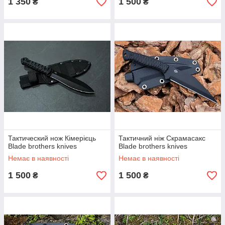
1 350
1 500
₴
₴
Тактический нож Кімерієць
Тактичний ніж Скрамасакс
Blade brothers knives
Blade brothers knives
Немає в наявності
Немає в наявності
1 500
1 500
₴
₴