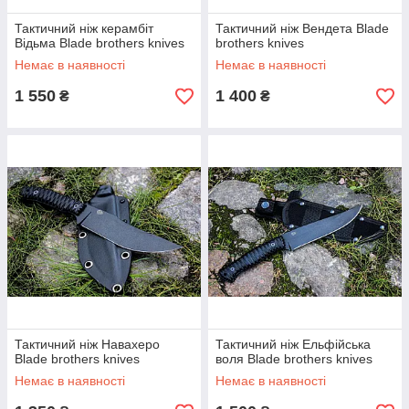
Тактичний ніж керамбіт
Тактичний ніж Вендета Blade
Відьма Blade brothers knives
brothers knives
Немає в наявності
Немає в наявності
1 550
1 400
₴
₴
Тактичний ніж Навахеро
Тактичний ніж Ельфійська
Blade brothers knives
воля Blade brothers knives
Немає в наявності
Немає в наявності