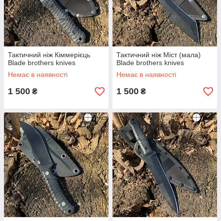
Тактичний ніж Кіммерієць
Тактичний ніж Міст (мала)
Blade brothers knives
Blade brothers knives
Немає в наявності
Немає в наявності
1 500
1 500
₴
₴